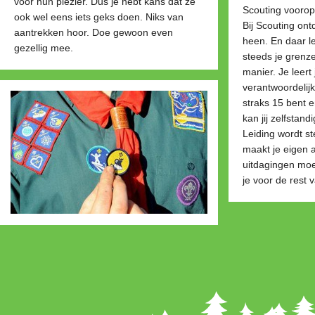
voor hun plezier. Dus je hebt kans dat ze
Scouting voorop
ook wel eens iets geks doen. Niks van
Bij Scouting ont
aantrekken hoor. Doe gewoon even
heen. En daar le
gezellig mee.
steeds je grenz
manier. Je leert
verantwoordelijk
straks 15 bent e
kan jij zelfstan
Leiding wordt st
maakt je eigen 
uitdagingen mo
je voor de rest 