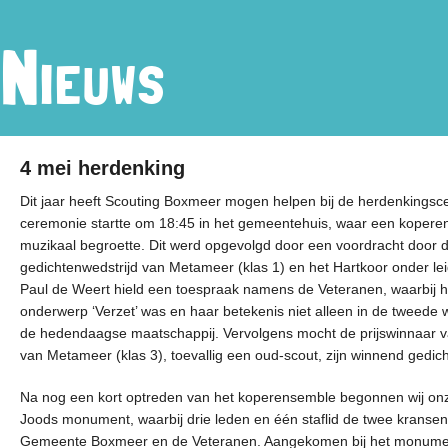
Nieuws
4 mei herdenking
Dit jaar heeft Scouting Boxmeer mogen helpen bij de herdenkingsc
ceremonie startte om 18:45 in het gemeentehuis, waar een koper
muzikaal begroette. Dit werd opgevolgd door een voordracht door 
gedichtenwedstrijd van Metameer (klas 1) en het Hartkoor onder le
Paul de Weert hield een toespraak namens de Veteranen, waarbij 
onderwerp ‘Verzet’ was en haar betekenis niet alleen in de tweede 
de hedendaagse maatschappij. Vervolgens mocht de prijswinnaar v
van Metameer (klas 3), toevallig een oud-scout, zijn winnend gedic
Na nog een kort optreden van het koperensemble begonnen wij onze s
Joods monument, waarbij drie leden en één staflid de twee krans
Gemeente Boxmeer en de Veteranen. Aangekomen bij het monument